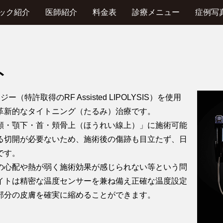
ック紹介
医師紹介
料金表
診療メニュー
症例写
ト
特許取得のRF Assisted LIPOLYSIS）を使用
革新的なタイトニング（たるみ）治療です。
頬・顎下・首・頬骨上（ほうれい線上）」に施術可能
る切開が必要ないため、施術後の傷跡も目立たず、日
です。
の心配や熱が弱く施術効果が感じられない等という問
イトは精密な温度センサーを兼ね備え正確な温度設定
部分の皮膚を確実に縮めることができます。