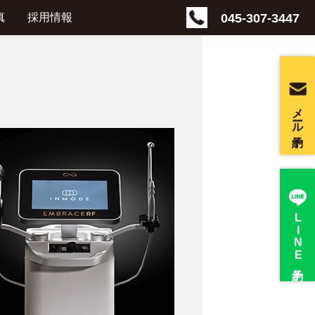
045-307-3447
真
採用情報
メール予約
LINE
予約