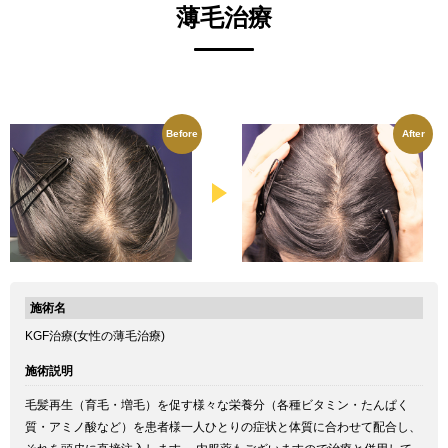
薄毛治療
Before
After
施術名
KGF治療(女性の薄毛治療)
施術説明
毛髪再生（育毛・増毛）を促す様々な栄養分（各種ビタミン・たんぱく
質・アミノ酸など）を患者様一人ひとりの症状と体質に合わせて配合し、