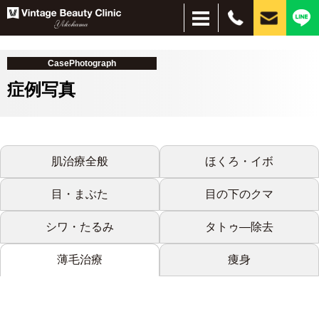
CasePhotograph
症例写真
＋
肌治療全般
ほくろ・イボ
＋
目・まぶた
目の下のクマ
お悩み別
施術別
しみ・美肌
脱毛
ほくろ
しわ・たるみ
目元、目周りの若返り
刺青除去
インモードリフト
サブシジョン
水光注射
ピーリング
ハイドラブースター
レーザー脱毛
美容点滴・注射
フォトフェイシャル
イオン導入・エレクトロポレーション
PRP
コンデンスリッチファット（CRF）
脂肪吸引注射
ヒアルロン酸
プルリアルシリーズ
リジュラン
ボトックス
小顔（脂肪溶解）注射
PICOレーザー
CO2レーザー
眼瞼下垂、二重、目元のたるみ
経結膜脱脂
HIFU（ハイフ）ウルトラセルZi
フェイスタイト
ボルニューマー
ダーマペン４
シルファームX
医療アートメイク
毛髪再生療法
スレッドリフト（糸リフト）
MPガン
VISIA
シワ・たるみ
タトゥ―除去
肌治療全般
ほくろ・イボ
目・まぶた
目の下のクマ
シワ・たるみ
タトゥ―除去
薄毛治療
痩身
薄毛治療
痩身