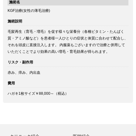
施術名
KGF治療(女性の薄毛治療)
施術説明
毛髪再生（育毛・増毛）を促す様々な栄養分（各種ビタミン・たんぱく
質・アミノ酸など）を患者様一人ひとりの症状と体質に合わせて配合し、
それを頭皮に直接注入します。 内服薬もございますので治療と併用して
いただくことでより効果の高い増毛・育毛効果が得られます。
リスク・副作用
赤み、痒み、内出血
費用
ハガキ1枚サイズ￥88,000～（税込）