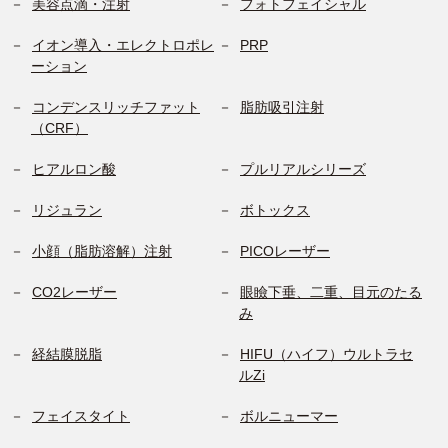
美容点滴・注射
フォトフェイシャル
イオン導入・エレクトロポレ
PRP
ーション
コンデンスリッチファット
脂肪吸引注射
（CRF）
ヒアルロン酸
プルリアルシリーズ
リジュラン
ボトックス
小顔（脂肪溶解）注射
PICOレーザー
CO2レーザー
眼瞼下垂、二重、目元のたる
み
経結膜脱脂
HIFU（ハイフ）ウルトラセ
ルZi
フェイスタイト
ボルニューマー