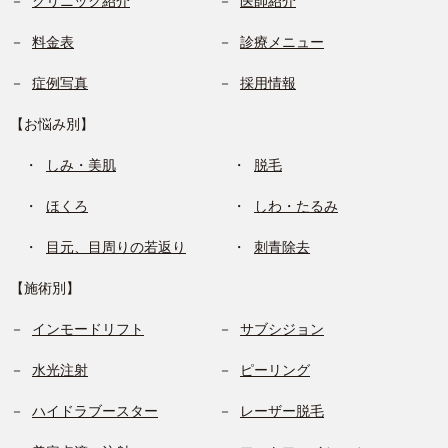
クリニック紹介
医師紹介
料金表
診療メニュー
症例写真
採用情報
【お悩み別】
しみ・美肌
脱毛
ほくろ
しわ・たるみ
目元、目周りの若返り
刺青除去
【施術別】
インモードリフト
サブシジョン
水光注射
ピーリング
ハイドラブースター
レーザー脱毛