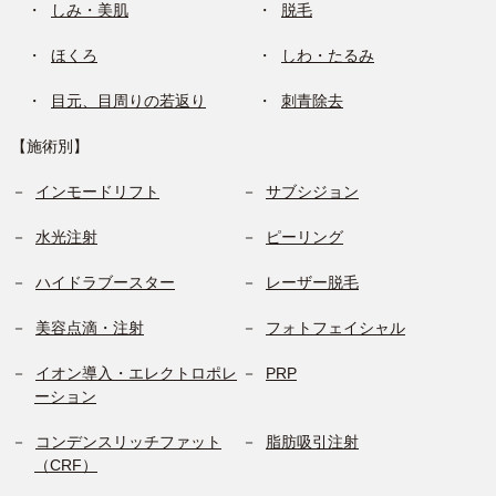
しみ・美肌
脱毛
ほくろ
しわ・たるみ
目元、目周りの若返り
刺青除去
【施術別】
インモードリフト
サブシジョン
水光注射
ピーリング
ハイドラブースター
レーザー脱毛
美容点滴・注射
フォトフェイシャル
イオン導入・エレクトロポレ
PRP
ーション
コンデンスリッチファット
脂肪吸引注射
（CRF）