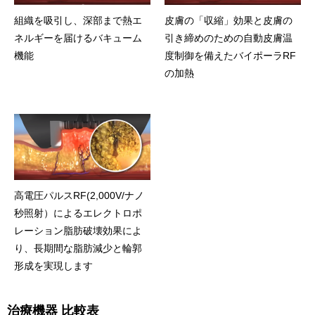
組織を吸引し、深部まで熱エ
皮膚の「収縮」効果と皮膚の
ネルギーを届けるバキューム
引き締めのための自動皮膚温
機能
度制御を備えたバイポーラRF
の加熱
高電圧パルスRF(2,000V/ナノ
秒照射）によるエレクトロポ
レーション脂肪破壊効果によ
り、長期間な脂肪減少と輪郭
形成を実現します
治療機器 比較表