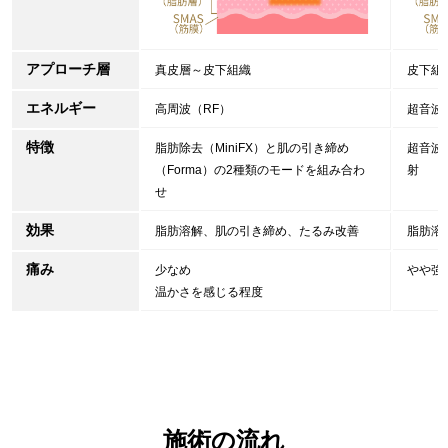
アプローチ層
真皮層～皮下組織
皮下組
エネルギー
高周波（RF）
超音波
特徴
脂肪除去（MiniFX）と肌の引き締め
超音波
（Forma）の2種類のモードを組み合わ
射
せ
効果
脂肪溶解、肌の引き締め、たるみ改善
脂肪溶
痛み
少なめ
やや強
温かさを感じる程度
施術の流れ