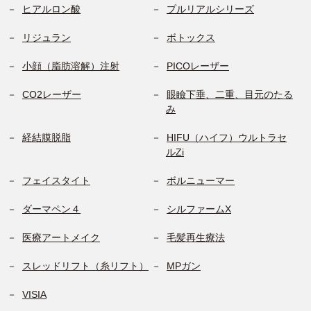
ヒアルロン酸
プルリアルシリーズ
リジュラン
ボトックス
小顔（脂肪溶解）注射
PICOレーザー
CO2レーザー
眼瞼下垂、二重、目元のたる
み
経結膜脱脂
HIFU（ハイフ）ウルトラセ
ルZi
フェイスタイト
ボルニューマー
ダーマペン４
シルファームX
医療アートメイク
毛髪再生療法
スレッドリフト（糸リフト）
MPガン
VISIA