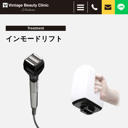
Treatment
インモードリフト
＋
＋
お悩み別
施術別
しみ・美肌
脱毛
ほくろ
しわ・たるみ
目元、目周りの若返り
刺青除去
インモードリフト
サブシジョン
水光注射
ピーリング
ハイドラブースター
レーザー脱毛
美容点滴・注射
フォトフェイシャル
イオン導入・エレクトロポレーション
PRP
コンデンスリッチファット（CRF）
脂肪吸引注射
ヒアルロン酸
プルリアルシリーズ
リジュラン
ボトックス
小顔（脂肪溶解）注射
PICOレーザー
CO2レーザー
眼瞼下垂、二重、目元のたるみ
経結膜脱脂
HIFU（ハイフ）ウルトラセルZi
フェイスタイト
ボルニューマー
ダーマペン４
シルファームX
医療アートメイク
毛髪再生療法
スレッドリフト（糸リフト）
MPガン
VISIA
肌治療全般
ほくろ・イボ
目・まぶた
目の下のクマ
シワ・たるみ
タトゥ―除去
薄毛治療
痩身