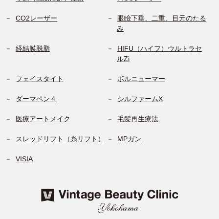
CO2レーザー
眼瞼下垂、二重、目元のたる
み
経結膜脱脂
HIFU（ハイフ）ウルトラセ
ルZi
フェイスタイト
ボルニューマー
ダーマペン４
シルファームX
医療アートメイク
毛髪再生療法
スレッドリフト（糸リフト）
MPガン
VISIA