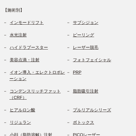
【施術別】
インモードリフト
サブシジョン
水光注射
ピーリング
ハイドラブースター
レーザー脱毛
美容点滴・注射
フォトフェイシャル
イオン導入・エレクトロポレ
PRP
ーション
コンデンスリッチファット
脂肪吸引注射
（CRF）
ヒアルロン酸
プルリアルシリーズ
リジュラン
ボトックス
小顔（脂肪溶解）注射
PICOレーザー