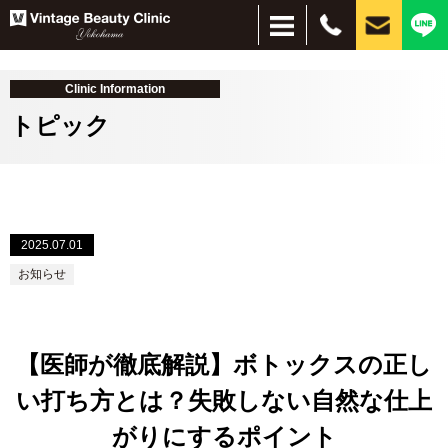
Clinic Information
トピック
＋
2025.07.01
＋
お悩み別
施術別
お知らせ
しみ・美肌
脱毛
ほくろ
しわ・たるみ
目元、目周りの若返り
刺青除去
インモードリフト
サブシジョン
水光注射
ピーリング
ハイドラブースター
レーザー脱毛
美容点滴・注射
フォトフェイシャル
イオン導入・エレクトロポレーション
PRP
コンデンスリッチファット（CRF）
脂肪吸引注射
ヒアルロン酸
プルリアルシリーズ
リジュラン
ボトックス
小顔（脂肪溶解）注射
PICOレーザー
CO2レーザー
眼瞼下垂、二重、目元のたるみ
経結膜脱脂
HIFU（ハイフ）ウルトラセルZi
フェイスタイト
ボルニューマー
ダーマペン４
シルファームX
医療アートメイク
毛髪再生療法
スレッドリフト（糸リフト）
MPガン
VISIA
肌治療全般
ほくろ・イボ
目・まぶた
目の下のクマ
シワ・たるみ
タトゥ―除去
薄毛治療
痩身
【医師が徹底解説】ボトックスの正し
い打ち方とは？失敗しない自然な仕上
がりにするポイント