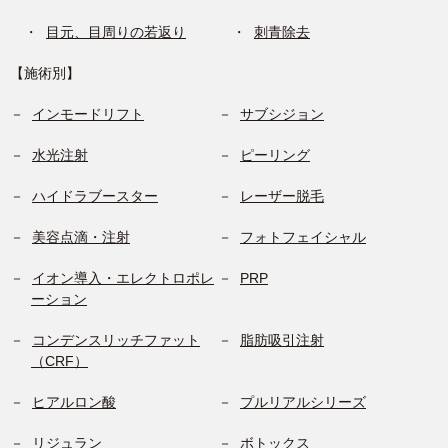
目元、目周りの若返り
刺青除去
【施術別】
インモードリフト
サブシジョン
水光注射
ピーリング
ハイドラブースター
レーザー脱毛
美容点滴・注射
フォトフェイシャル
イオン導入・エレクトロポレ
PRP
ーション
コンデンスリッチファット
脂肪吸引注射
（CRF）
ヒアルロン酸
プルリアルシリーズ
リジュラン
ボトックス