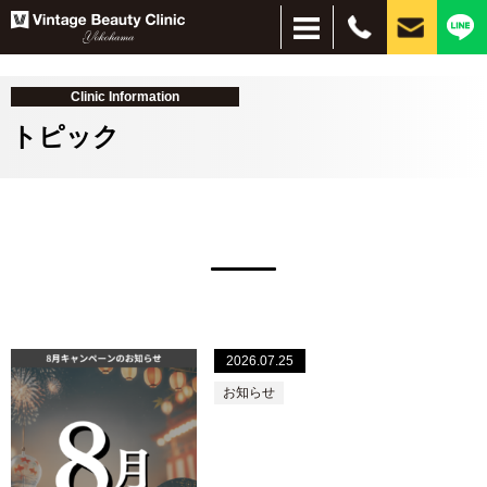
Clinic Information
トピック
＋
＋
お悩み別
施術別
しみ・美肌
脱毛
ほくろ
しわ・たるみ
目元、目周りの若返り
刺青除去
インモードリフト
サブシジョン
水光注射
ピーリング
ハイドラブースター
レーザー脱毛
美容点滴・注射
フォトフェイシャル
イオン導入・エレクトロポレーション
PRP
コンデンスリッチファット（CRF）
脂肪吸引注射
ヒアルロン酸
プルリアルシリーズ
リジュラン
ボトックス
小顔（脂肪溶解）注射
PICOレーザー
CO2レーザー
眼瞼下垂、二重、目元のたるみ
経結膜脱脂
HIFU（ハイフ）ウルトラセルZi
フェイスタイト
ボルニューマー
ダーマペン４
シルファームX
医療アートメイク
毛髪再生療法
スレッドリフト（糸リフト）
MPガン
VISIA
肌治療全般
ほくろ・イボ
目・まぶた
目の下のクマ
シワ・たるみ
タトゥ―除去
薄毛治療
痩身
2026.07.25
お知らせ