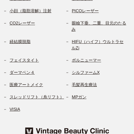
小顔（脂肪溶解）注射
PICOレーザー
CO2レーザー
眼瞼下垂、二重、目元のたる
み
経結膜脱脂
HIFU（ハイフ）ウルトラセ
ルZi
フェイスタイト
ボルニューマー
ダーマペン４
シルファームX
医療アートメイク
毛髪再生療法
スレッドリフト（糸リフト）
MPガン
VISIA