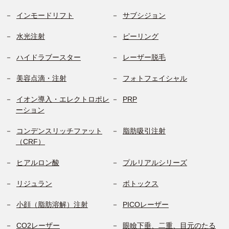
インモードリフト
サブシジョン
水光注射
ピーリング
ハイドラブースター
レーザー脱毛
美容点滴・注射
フォトフェイシャル
イオン導入・エレクトロポレ
PRP
ーション
コンデンスリッチファット
脂肪吸引注射
（CRF）
ヒアルロン酸
プルリアルシリーズ
リジュラン
ボトックス
小顔（脂肪溶解）注射
PICOレーザー
CO2レーザー
眼瞼下垂、二重、目元のたる