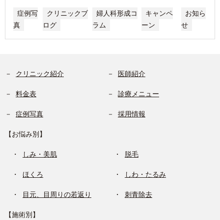
症例写
クリニックブ
婦人科形成コ
キャンペ
お知ら
真
ログ
ラム
ーン
せ
クリニック紹介
医師紹介
料金表
診療メニュー
症例写真
採用情報
【お悩み別】
しみ・美肌
脱毛
ほくろ
しわ・たるみ
目元、目周りの若返り
刺青除去
【施術別】