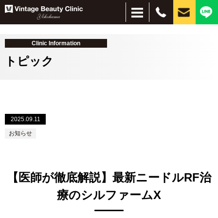
Clinic Information
トピック
＋
2025.09.11
＋
お悩み別
施術別
お知らせ
しみ・美肌
脱毛
ほくろ
しわ・たるみ
目元、目周りの若返り
刺青除去
インモードリフト
サブシジョン
水光注射
ピーリング
ハイドラブースター
レーザー脱毛
美容点滴・注射
フォトフェイシャル
イオン導入・エレクトロポレーション
PRP
コンデンスリッチファット（CRF）
脂肪吸引注射
ヒアルロン酸
プルリアルシリーズ
リジュラン
ボトックス
小顔（脂肪溶解）注射
PICOレーザー
CO2レーザー
眼瞼下垂、二重、目元のたるみ
経結膜脱脂
HIFU（ハイフ）ウルトラセルZi
フェイスタイト
ボルニューマー
ダーマペン４
シルファームX
医療アートメイク
毛髪再生療法
スレッドリフト（糸リフト）
MPガン
VISIA
肌治療全般
ほくろ・イボ
目・まぶた
目の下のクマ
シワ・たるみ
タトゥ―除去
薄毛治療
痩身
【医師が徹底解説】最新ニードルRF治
療のシルファームX