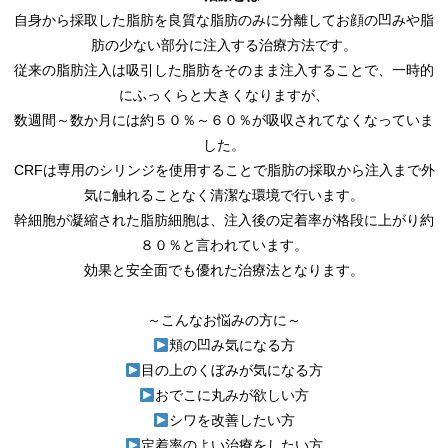
自身から採取した脂肪を良質な脂肪のみに分離してお顔の凹みや脂
肪の少ない部分に注入する治療方法です。
従来の脂肪注入は吸引した脂肪をそのまま注入することで、一時的
にふっくらと大きくなりますが、
数週間～数か月には約５０％～６０％が吸収されてなくなっていま
した。
CRFは専用のシリンジを使用することで脂肪の採取から注入まで外
気に触れることなく清潔な環境で行います。
幹細胞が凝縮された脂肪細胞は、注入後の定着率が格段に上がり約
８０％と言われています。
効果と安全面でも優れた治療法となります。
～こんなお悩みの方に～
頬の凹み気になる方
目の上のくぼみが気になる方
おでこに丸みが欲しい方
シワを改善したい方
定着率のよい治療をしたい方