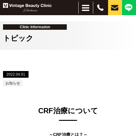
Clinic Information
トピック
＋
2022.04.01
＋
お悩み別
施術別
お知らせ
しみ・美肌
脱毛
ほくろ
しわ・たるみ
目元、目周りの若返り
刺青除去
インモードリフト
サブシジョン
水光注射
ピーリング
ハイドラブースター
レーザー脱毛
美容点滴・注射
フォトフェイシャル
イオン導入・エレクトロポレーション
PRP
コンデンスリッチファット（CRF）
脂肪吸引注射
ヒアルロン酸
プルリアルシリーズ
リジュラン
ボトックス
小顔（脂肪溶解）注射
PICOレーザー
CO2レーザー
眼瞼下垂、二重、目元のたるみ
経結膜脱脂
HIFU（ハイフ）ウルトラセルZi
フェイスタイト
ボルニューマー
ダーマペン４
シルファームX
医療アートメイク
毛髪再生療法
スレッドリフト（糸リフト）
MPガン
VISIA
肌治療全般
ほくろ・イボ
目・まぶた
目の下のクマ
シワ・たるみ
タトゥ―除去
薄毛治療
痩身
CRF治療について
～CRF治療とは？～