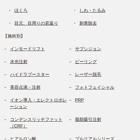
ほくろ
しわ・たるみ
目元、目周りの若返り
刺青除去
【施術別】
インモードリフト
サブシジョン
水光注射
ピーリング
ハイドラブースター
レーザー脱毛
美容点滴・注射
フォトフェイシャル
イオン導入・エレクトロポレ
PRP
ーション
コンデンスリッチファット
脂肪吸引注射
（CRF）
ヒアルロン酸
プルリアルシリーズ