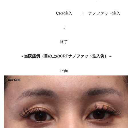
CRF注入 → ナノファット注入
↓
終了
～当院症例（目の上の
CRF
ナノファット注入例）～
正面