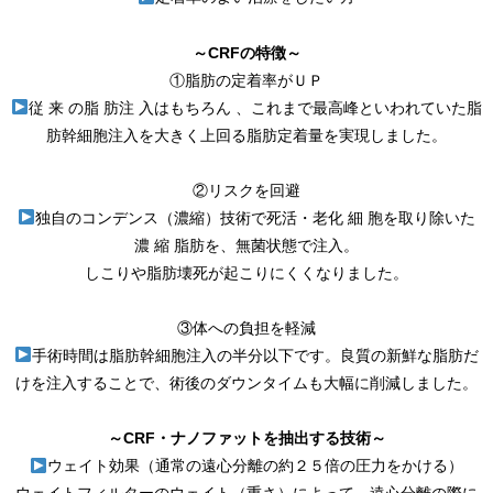
～CRFの特徴～
①脂肪の定着率がＵＰ
従 来 の脂 肪注 入はもちろん 、これまで最高峰といわれていた脂
肪幹細胞注入を大きく上回る脂肪定着量を実現しました。
②リスクを回避
独自のコンデンス（濃縮）技術で死活・老化 細 胞を取り除いた
濃 縮 脂肪を、無菌状態で注入。
しこりや脂肪壊死が起こりにくくなりました。
③体への負担を軽減
手術時間は脂肪幹細胞注入の半分以下です。良質の新鮮な脂肪だ
けを注入することで、術後のダウンタイムも大幅に削減しました。
～CRF・ナノファットを抽出する技術～
ウェイト効果（通常の遠心分離の約２５倍の圧力をかける）