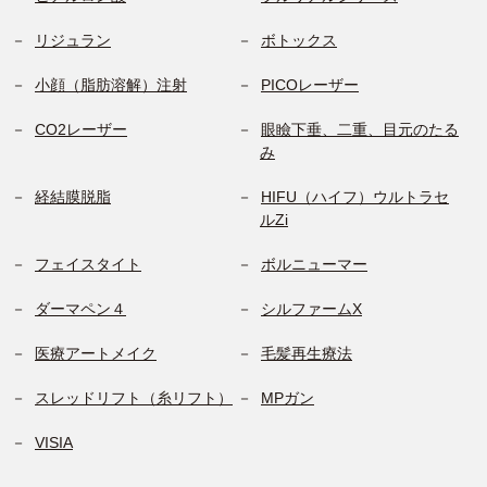
リジュラン
ボトックス
小顔（脂肪溶解）注射
PICOレーザー
CO2レーザー
眼瞼下垂、二重、目元のたる
み
経結膜脱脂
HIFU（ハイフ）ウルトラセ
ルZi
フェイスタイト
ボルニューマー
ダーマペン４
シルファームX
医療アートメイク
毛髪再生療法
スレッドリフト（糸リフト）
MPガン
VISIA