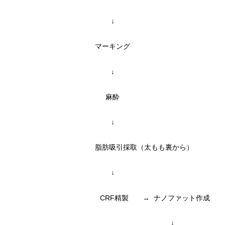
↓
マーキング
↓
麻酔
↓
脂肪吸引採取（太もも裏から）
↓
CRF精製 → ナノファット作成
↓