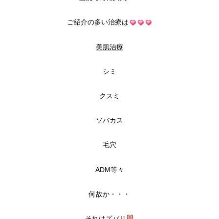
ご紹介の多い治療は
美肌治療
シミ
クスミ
ソバカス
毛穴
ADM等々
何故か・・・
それはズバリ