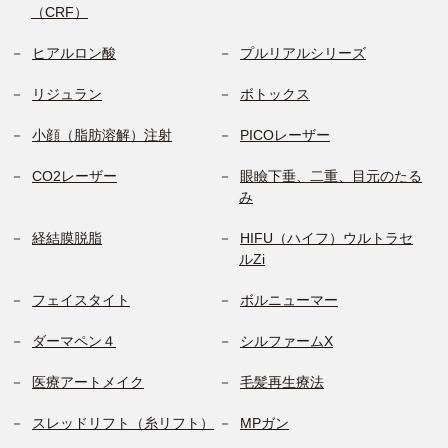
（CRF）
ヒアルロン酸
プルリアルシリーズ
リジュラン
ボトックス
小顔（脂肪溶解）注射
PICOレーザー
CO2レーザー
眼瞼下垂、二重、目元のたる
み
経結膜脱脂
HIFU（ハイフ）ウルトラセ
ルZi
フェイスタイト
ボルニューマー
ダーマペン４
シルファームX
医療アートメイク
毛髪再生療法
スレッドリフト（糸リフト）
MPガン