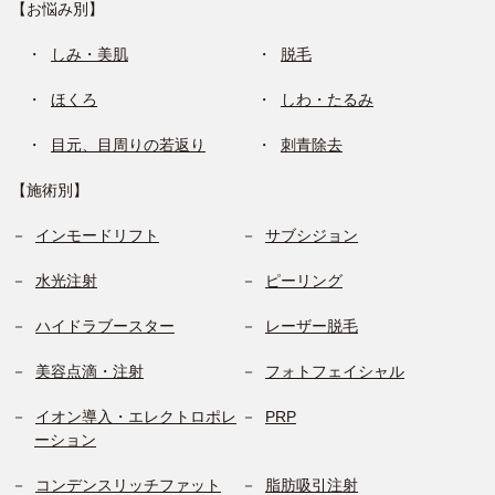
【お悩み別】
しみ・美肌
脱毛
ほくろ
しわ・たるみ
目元、目周りの若返り
刺青除去
【施術別】
インモードリフト
サブシジョン
水光注射
ピーリング
ハイドラブースター
レーザー脱毛
美容点滴・注射
フォトフェイシャル
イオン導入・エレクトロポレ
PRP
ーション
コンデンスリッチファット
脂肪吸引注射