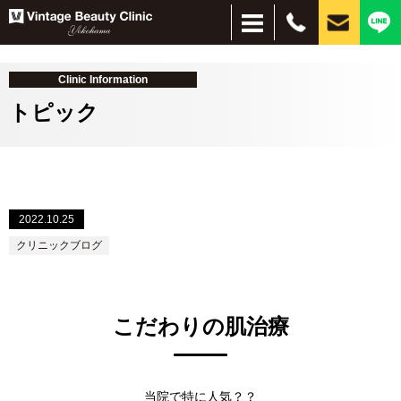
Clinic Information
トピック
＋
2022.10.25
＋
お悩み別
施術別
クリニックブログ
しみ・美肌
脱毛
ほくろ
しわ・たるみ
目元、目周りの若返り
刺青除去
インモードリフト
サブシジョン
水光注射
ピーリング
ハイドラブースター
レーザー脱毛
美容点滴・注射
フォトフェイシャル
イオン導入・エレクトロポレーション
PRP
コンデンスリッチファット（CRF）
脂肪吸引注射
ヒアルロン酸
プルリアルシリーズ
リジュラン
ボトックス
小顔（脂肪溶解）注射
PICOレーザー
CO2レーザー
眼瞼下垂、二重、目元のたるみ
経結膜脱脂
HIFU（ハイフ）ウルトラセルZi
フェイスタイト
ボルニューマー
ダーマペン４
シルファームX
医療アートメイク
毛髪再生療法
スレッドリフト（糸リフト）
MPガン
VISIA
肌治療全般
ほくろ・イボ
目・まぶた
目の下のクマ
シワ・たるみ
タトゥ―除去
薄毛治療
痩身
こだわりの肌治療
当院で特に人気？？