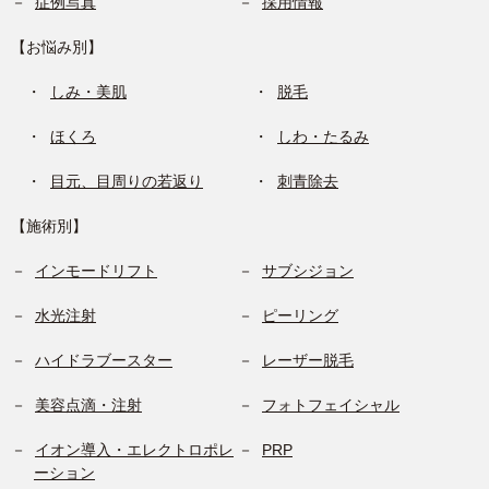
症例写真
採用情報
【お悩み別】
しみ・美肌
脱毛
ほくろ
しわ・たるみ
目元、目周りの若返り
刺青除去
【施術別】
インモードリフト
サブシジョン
水光注射
ピーリング
ハイドラブースター
レーザー脱毛
美容点滴・注射
フォトフェイシャル
イオン導入・エレクトロポレ
PRP
ーション