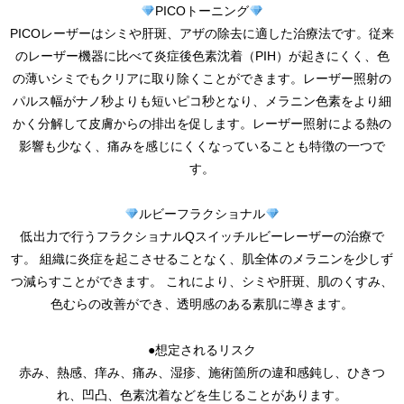
PICOトーニング
PICOレーザーはシミや肝斑、アザの除去に適した治療法です。従来
のレーザー機器に比べて炎症後色素沈着（PIH）が起きにくく、色
の薄いシミでもクリアに取り除くことができます。レーザー照射の
パルス幅がナノ秒よりも短いピコ秒となり、メラニン色素をより細
かく分解して皮膚からの排出を促します。レーザー照射による熱の
影響も少なく、痛みを感じにくくなっていることも特徴の一つで
す。
ルビーフラクショナル
低出力で行うフラクショナルQスイッチルビーレーザーの治療で
す。 組織に炎症を起こさせることなく、肌全体のメラニンを少しず
つ減らすことができます。 これにより、シミや肝斑、肌のくすみ、
色むらの改善ができ、透明感のある素肌に導きます。
●想定されるリスク
赤み、熱感、痒み、痛み、湿疹、施術箇所の違和感鈍し、ひきつ
れ、凹凸、色素沈着などを生じることがあります。