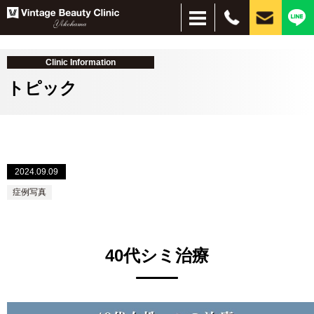
Clinic Information
トピック
＋
2024.09.09
＋
お悩み別
施術別
症例写真
しみ・美肌
脱毛
ほくろ
しわ・たるみ
目元、目周りの若返り
刺青除去
インモードリフト
サブシジョン
水光注射
ピーリング
ハイドラブースター
レーザー脱毛
美容点滴・注射
フォトフェイシャル
イオン導入・エレクトロポレーション
PRP
コンデンスリッチファット（CRF）
脂肪吸引注射
ヒアルロン酸
プルリアルシリーズ
リジュラン
ボトックス
小顔（脂肪溶解）注射
PICOレーザー
CO2レーザー
眼瞼下垂、二重、目元のたるみ
経結膜脱脂
HIFU（ハイフ）ウルトラセルZi
フェイスタイト
ボルニューマー
ダーマペン４
シルファームX
医療アートメイク
毛髪再生療法
スレッドリフト（糸リフト）
MPガン
VISIA
肌治療全般
ほくろ・イボ
目・まぶた
目の下のクマ
シワ・たるみ
タトゥ―除去
薄毛治療
痩身
40代シミ治療