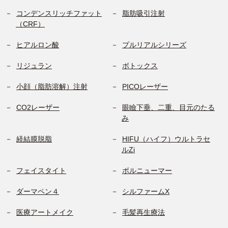
コンデンスリッチファット
脂肪吸引注射
（CRF）
ヒアルロン酸
プルリアルシリーズ
リジュラン
ボトックス
小顔（脂肪溶解）注射
PICOレーザー
CO2レーザー
眼瞼下垂、二重、目元のたる
み
経結膜脱脂
HIFU（ハイフ）ウルトラセ
ルZi
フェイスタイト
ボルニューマー
ダーマペン４
シルファームX
医療アートメイク
毛髪再生療法