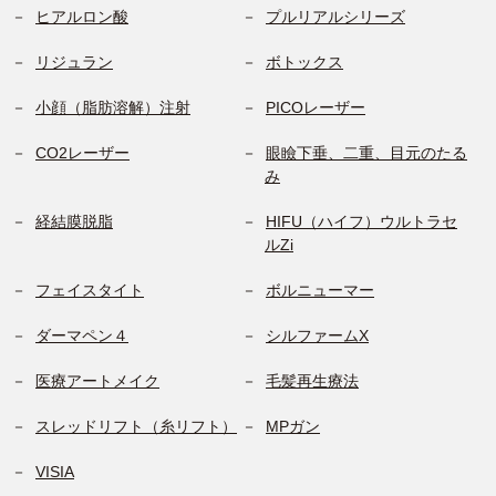
ヒアルロン酸
プルリアルシリーズ
リジュラン
ボトックス
小顔（脂肪溶解）注射
PICOレーザー
CO2レーザー
眼瞼下垂、二重、目元のたる
み
経結膜脱脂
HIFU（ハイフ）ウルトラセ
ルZi
フェイスタイト
ボルニューマー
ダーマペン４
シルファームX
医療アートメイク
毛髪再生療法
スレッドリフト（糸リフト）
MPガン
VISIA