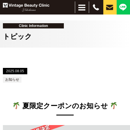
Clinic Information
トピック
＋
2025.08.05
＋
お悩み別
施術別
お知らせ
しみ・美肌
脱毛
ほくろ
しわ・たるみ
目元、目周りの若返り
刺青除去
インモードリフト
サブシジョン
水光注射
ピーリング
ハイドラブースター
レーザー脱毛
美容点滴・注射
フォトフェイシャル
イオン導入・エレクトロポレーション
PRP
コンデンスリッチファット（CRF）
脂肪吸引注射
ヒアルロン酸
プルリアルシリーズ
リジュラン
ボトックス
小顔（脂肪溶解）注射
PICOレーザー
CO2レーザー
眼瞼下垂、二重、目元のたるみ
経結膜脱脂
HIFU（ハイフ）ウルトラセルZi
フェイスタイト
ボルニューマー
ダーマペン４
シルファームX
医療アートメイク
毛髪再生療法
スレッドリフト（糸リフト）
MPガン
VISIA
肌治療全般
ほくろ・イボ
目・まぶた
目の下のクマ
シワ・たるみ
タトゥ―除去
薄毛治療
痩身
夏限定クーポンのお知らせ