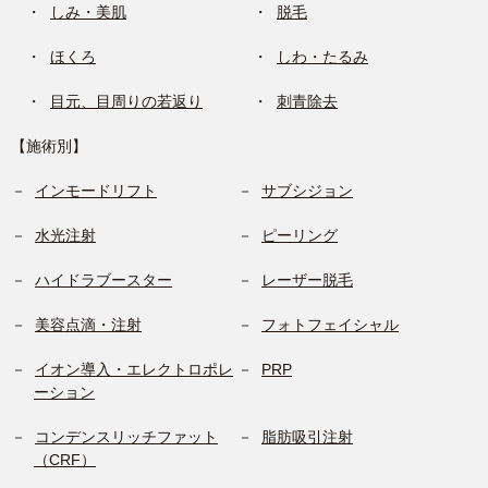
しみ・美肌
脱毛
ほくろ
しわ・たるみ
目元、目周りの若返り
刺青除去
【施術別】
インモードリフト
サブシジョン
水光注射
ピーリング
ハイドラブースター
レーザー脱毛
美容点滴・注射
フォトフェイシャル
イオン導入・エレクトロポレ
PRP
ーション
コンデンスリッチファット
脂肪吸引注射
（CRF）