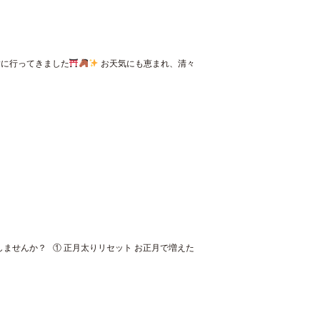
詣に行ってきました
お天気にも恵まれ、清々
しませんか？ ① 正月太りリセット お正月で増えた