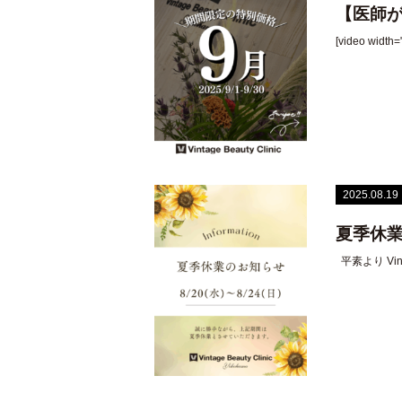
【医師
[video width
2025.08.19
夏季休
平素より Vi