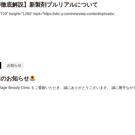
が徹底解説】新製剤プルリアルについて
="720" height="1280" mp4="https://vbc-y.com/news/wp-content/uploads/…
お知らせ
業のお知らせ
ntage Beauty Clinic をご愛顧いただき、誠にありがとうございます。 誠に