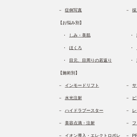
症例写真
採
【お悩み別】
しみ・美肌
ほくろ
目元、目周りの若返り
【施術別】
インモードリフト
サ
水光注射
ピ
ハイドラブースター
レ
美容点滴・注射
フ
イオン導入・エレクトロポレ
P